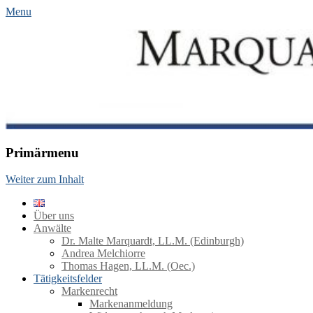
Menu
Marquardt Rechtsanwaelte
Primärmenu
Weiter zum Inhalt
Über uns
Anwälte
Dr. Malte Marquardt, LL.M. (Edinburgh)
Andrea Melchiorre
Thomas Hagen, LL.M. (Oec.)
Tätigkeitsfelder
Markenrecht
Markenanmeldung