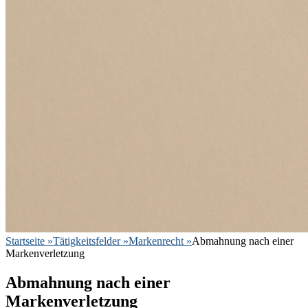
Startseite
»
Tätigkeitsfelder
»
Markenrecht
»
Abmahnung nach einer
Markenverletzung
Abmahnung nach einer
Markenverletzung