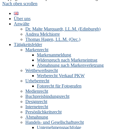
Nach oben scrollen
Über uns
Anwälte
Dr. Malte Marquardt, LL.M. (Edinburgh)
Andrea Melchiorre
Thomas Hagen, LL.M. (Oec.)
Tätigkeitsfelder
Markenrecht
Markenanmeldung
Widerspruch nach Markeneintrag
Abmahnung nach Markenverletzung
Wettbewerbsrecht
Werberecht Verkauf PKW
Urheberrecht
Fotorecht für Fotografen
Medienrecht
Buchpreisbindungsrecht
Designrecht
Internetrecht
Persönlichkeitsrecht
Abmahnung
Handels- und Gesellschaftsrecht
Unternehmensnachfolge